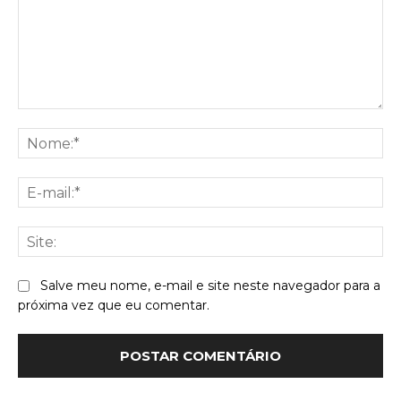
Comentário:
No
E-
mai
Sit
Salve meu nome, e-mail e site neste navegador para a
próxima vez que eu comentar.