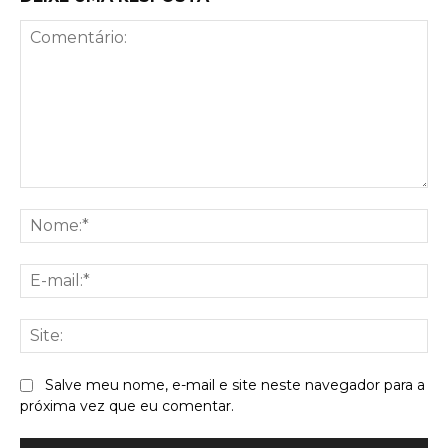
Comentário:
No
E-
mai
Sit
Salve meu nome, e-mail e site neste navegador para a
próxima vez que eu comentar.