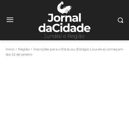
Início
Região
Inscrições para o EstaLou (Estágio Louveira) começam
dia 22 de janeiro