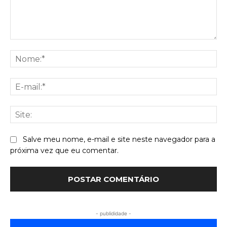
Comentário:
No
E-
mai
Sit
Salve meu nome, e-mail e site neste navegador para a
próxima vez que eu comentar.
- publididade -