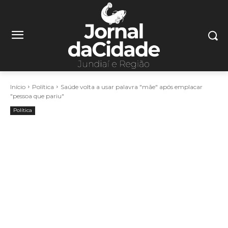
Início
Política
Saúde volta a usar palavra "mãe" após emplacar
"pessoa que pariu"
Política