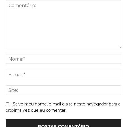
Comentário:
No
E-
mai
Sit
Salve meu nome, e-mail e site neste navegador para a
próxima vez que eu comentar.