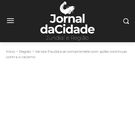
Início
Região
Várzea Paulista se compromete com ações contínuas
contra o racismo