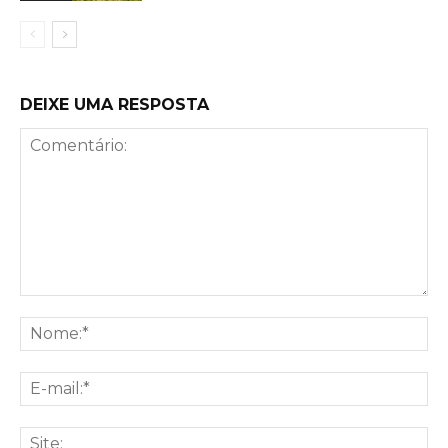
DEIXE UMA RESPOSTA
Comentário:
No
E-
mai
Sit