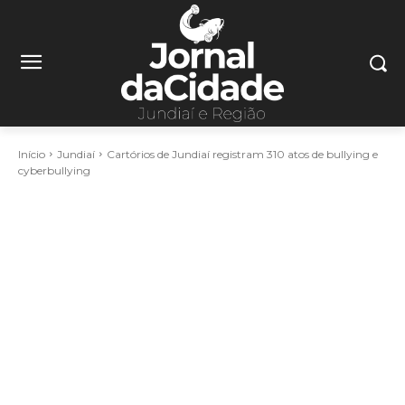
Início
Jundiaí
Cartórios de Jundiaí registram 310 atos de bullying e
cyberbullying