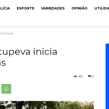
LÍCIA
ESPORTE
VARIEDADES
OPINIÃO
UTILID
ção Chuvas
tupeva inicia
as
499
0