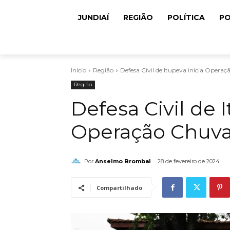
JUNDIAÍ
REGIÃO
POLÍTICA
PO
Início
Região
Defesa Civil de Itupeva inicia Opera
Região
Defesa Civil de I
Operação Chuv
Por
Anselmo Brombal
28 de fevereiro de 2024
Compartilhado