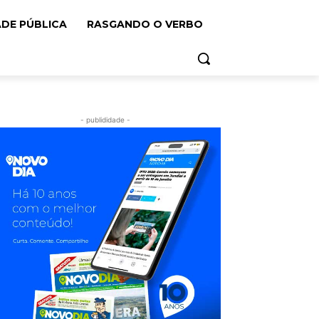
ADE PÚBLICA
RASGANDO O VERBO
- publididade -