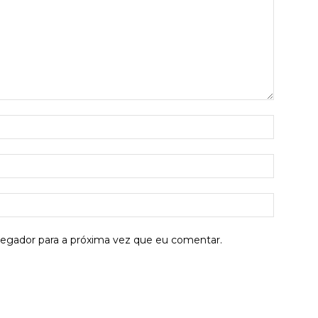
Nome:*
E-
mail:*
Site:
vegador para a próxima vez que eu comentar.