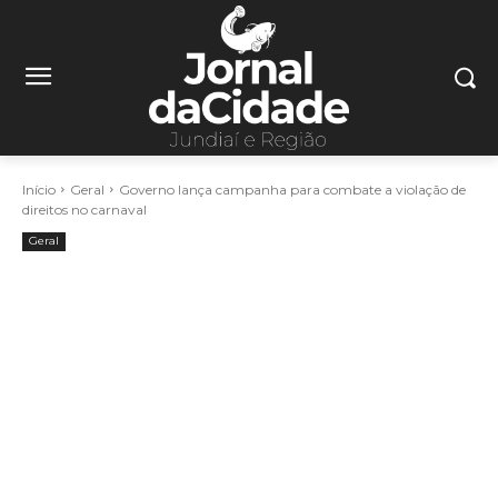
Início
Geral
Governo lança campanha para combate a violação de
direitos no carnaval
Geral