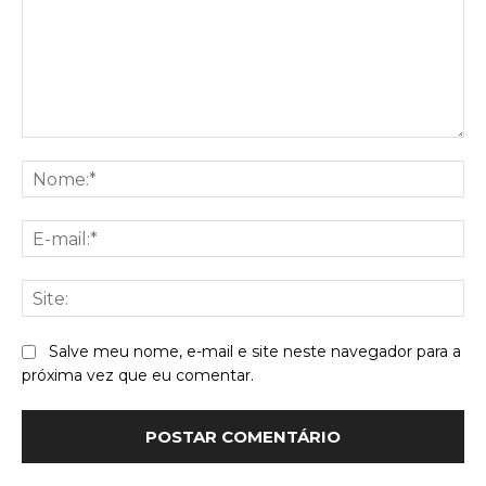
Comentário:
No
E-
mai
Sit
Salve meu nome, e-mail e site neste navegador para a
próxima vez que eu comentar.