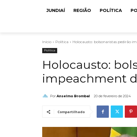
JUNDIAÍ
REGIÃO
POLÍTICA
PO
Início
Política
Holocausto: bolsonaristas pedirão 
Política
Holocausto: bol
impeachment d
Por
Anselmo Brombal
20 de fevereiro de 2024
Compartilhado