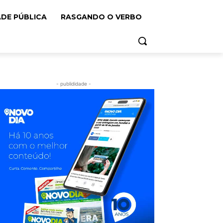
ADE PÚBLICA
RASGANDO O VERBO
- publididade -