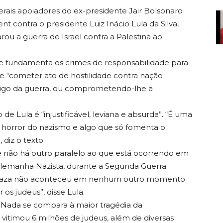
ais apoiadores do ex-presidente Jair Bolsonaro
t contra o presidente Luiz Inácio Lula da Silva,
rou a guerra de Israel contra a Palestina ao
e fundamenta os crimes de responsabilidade para
ime “cometer ato de hostilidade contra nação
rigo da guerra, ou comprometendo-lhe a
e Lula é “injustificável, leviana e absurda”. “É uma
 horror do nazismo e algo que só fomenta o
 diz o texto.
ue não há outro paralelo ao que está ocorrendo em
a Alemanha Nazista, durante a Segunda Guerra
 Gaza não aconteceu em nenhum outro momento
 os judeus”, disse Lula.
 Nada se compara à maior tragédia da
vitimou 6 milhões de judeus, além de diversas