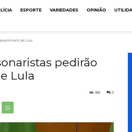
LÍCIA
ESPORTE
VARIEDADES
OPINIÃO
UTILID
impeachment de Lula
sonaristas pedirão
e Lula
488
0