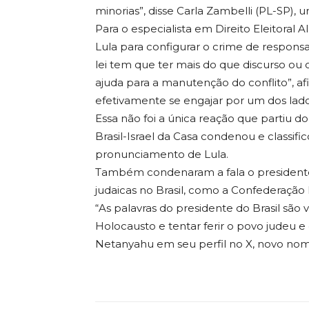
minorias”, disse Carla Zambelli (PL-SP), u
Para o especialista em Direito Eleitoral 
Lula para configurar o crime de responsa
lei tem que ter mais do que discurso ou o
ajuda para a manutenção do conflito”, 
efetivamente se engajar por um dos lados
Essa não foi a única reação que partiu 
Brasil-Israel da Casa condenou e classif
pronunciamento de Lula.
Também condenaram a fala o presidente 
judaicas no Brasil, como a Confederação Is
“As palavras do presidente do Brasil são 
Holocausto e tentar ferir o povo judeu e 
Netanyahu em seu perfil no X, novo nom