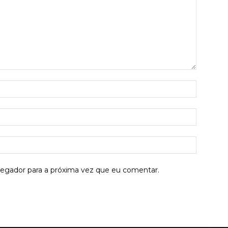
Nome:*
E-
mail:*
Site:
vegador para a próxima vez que eu comentar.