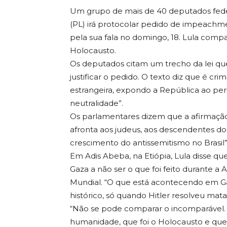
Um grupo de mais de 40 deputados feder
(PL) irá protocolar pedido de impeachmen
pela sua fala no domingo, 18. Lula compa
Holocausto.
Os deputados citam um trecho da lei qu
justificar o pedido. O texto diz que é cr
estrangeira, expondo a República ao pe
neutralidade”.
Os parlamentares dizem que a afirmação d
afronta aos judeus, aos descendentes do
crescimento do antissemitismo no Brasil”,
Em Adis Abeba, na Etiópia, Lula disse q
Gaza a não ser o que foi feito durante 
Mundial. “O que está acontecendo em
histórico, só quando Hitler resolveu matar
“Não se pode comparar o incomparável.
humanidade, que foi o Holocausto e que 