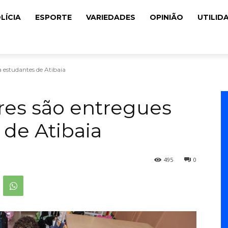
LÍCIA
ESPORTE
VARIEDADES
OPINIÃO
UTILID
a estudantes de Atibaia
ares são entregues
 de Atibaia
495
0