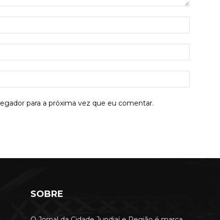
Nome:*
E-
mail:*
Site:
vegador para a próxima vez que eu comentar.
SOBRE
O Jornal da Cidade Jundiaí e Região é marca