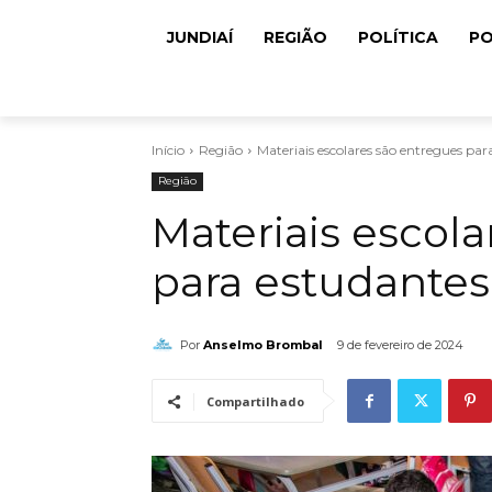
JUNDIAÍ
REGIÃO
POLÍTICA
PO
Início
Região
Materiais escolares são entregues par
Região
Materiais escol
para estudantes
Por
Anselmo Brombal
9 de fevereiro de 2024
Compartilhado