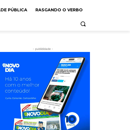
ADE PÚBLICA
RASGANDO O VERBO
- publididade -