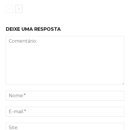
DEIXE UMA RESPOSTA
Comentário:
No
E-
mai
Sit