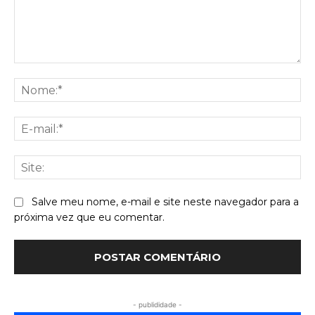
Comentário:
No
E-
mai
Sit
Salve meu nome, e-mail e site neste navegador para a
próxima vez que eu comentar.
- publididade -