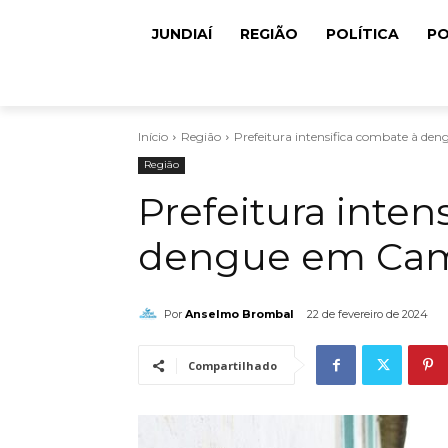
JUNDIAÍ
REGIÃO
POLÍTICA
PO
Início
Região
Prefeitura intensifica combate à d
Região
Prefeitura inten
dengue em Cam
Por
Anselmo Brombal
22 de fevereiro de 2024
Compartilhado