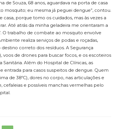
na de Souza, 68 anos, aguardava na porta de casa
ito mosquito; eu mesma já peguei dengue”, contou.
de casa, porque tomo os cuidados, mas às vezes a
ar. Até atrás da minha geladeira me orientaram a
e”. O trabalho de combate ao mosquito envolve
Ambiente realiza serviços de podas e roçadas,
 destino correto dos resíduos. A Segurança
20), voos de drones para buscar focos, e os escoteiros
 Sanitária. Além do Hospital de Clínicas, as
de entrada para casos suspeitos de dengue. Quem
ma de 38ºC), dores no corpo, nas articulações e
ite, cefaleias e possíveis manchas vermelhas pelo
ital.