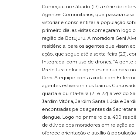
Começou no sábado (17) a série de inter
Agentes Comunitários, que passará casa 
vistoriar e conscientizar a população s
primeiro dia, as visitas começaram logo
região de Botujuru. A moradora Geni Alves
residência, para os agentes que visam a
ação, que segue até a sexta-feira (23), c
Integrada, com uso de drones. “A gente é
Prefeitura coloca agentes na rua para no
Geni. A equipe conta ainda com Enfermei
agentes estiveram nos bairros Corcovad
quarta e quinta-feira (21 e 22) a vez do S
Jardim Vitória, Jardim Santa Lúcia e Jard
encontradas pelos agentes da Secretari
dengue. Logo no primeiro dia, 400 residê
de dúvida dos moradores em relação ao m
oferece orientação e auxílio à populaçã