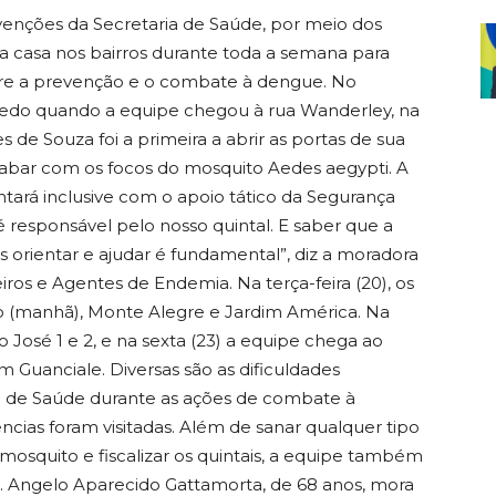
venções da Secretaria de Saúde, por meio dos
a casa nos bairros durante toda a semana para
obre a prevenção e o combate à dengue. No
 cedo quando a equipe chegou à rua Wanderley, na
 de Souza foi a primeira a abrir as portas de sua
cabar com os focos do mosquito Aedes aegypti. A
ontará inclusive com o apoio tático da Segurança
 responsável pelo nosso quintal. E saber que a
s orientar e ajudar é fundamental”, diz a moradora
ros e Agentes de Endemia. Na terça-feira (20), os
o (manhã), Monte Alegre e Jardim América. Na
ão José 1 e 2, e na sexta (23) a equipe chega ao
im Guanciale. Diversas são as dificuldades
a de Saúde durante as ações de combate à
ncias foram visitadas. Além de sanar qualquer tipo
osquito e fiscalizar os quintais, a equipe também
o. Angelo Aparecido Gattamorta, de 68 anos, mora