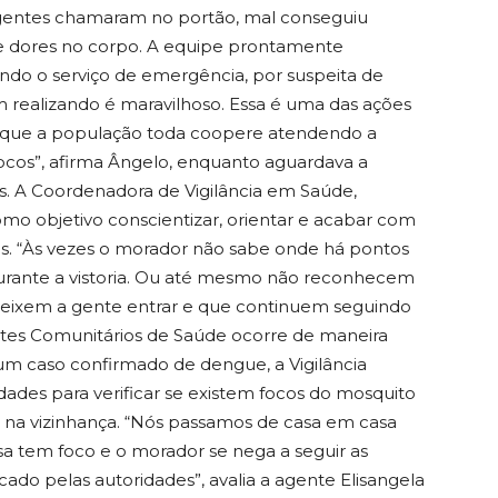
agentes chamaram no portão, mal conseguiu
os e dores no corpo. A equipe prontamente
ando o serviço de emergência, por suspeita de
m realizando é maravilhoso. Essa é uma das ações
que a população toda coopere atendendo a
focos”, afirma Ângelo, enquanto aguardava a
as. A Coordenadora de Vigilância em Saúde,
 como objetivo conscientizar, orientar e acabar com
s. “Às vezes o morador não sabe onde há pontos
durante a vistoria. Ou até mesmo não reconhecem
 deixem a gente entrar e que continuem seguindo
tes Comunitários de Saúde ocorre de maneira
 um caso confirmado de dengue, a Vigilância
midades para verificar se existem focos do mosquito
 na vizinhança. “Nós passamos de casa em casa
a tem foco e o morador se nega a seguir as
ficado pelas autoridades”, avalia a agente Elisangela