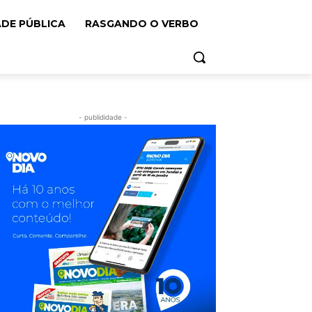
ADE PÚBLICA
RASGANDO O VERBO
- publididade -