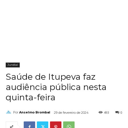
Jundiaí
Saúde de Itupeva faz
audiência pública nesta
quinta-feira
493
0
Por
Anselmo Brombal
29 de fevereiro de 2024