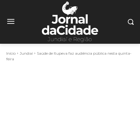
Início
Jundiaí
Saúde de Itupeva faz audiência pública nesta quinta-
feira