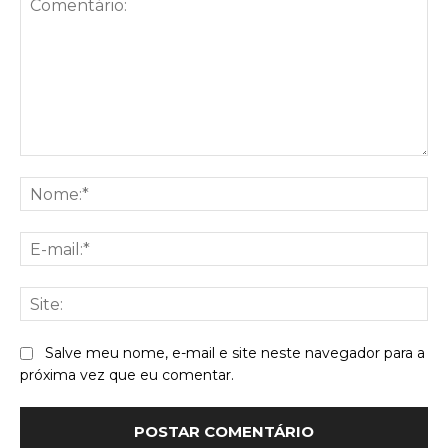
Comentário:
No
E-
mai
Sit
Salve meu nome, e-mail e site neste navegador para a
próxima vez que eu comentar.