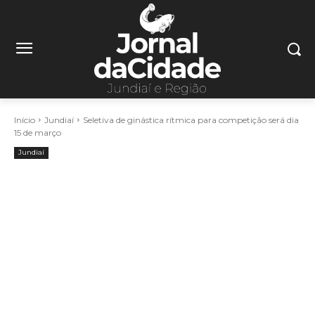
Início
Jundiaí
Seletiva de ginástica rítmica para competição será dia
15 de março
Jundiaí