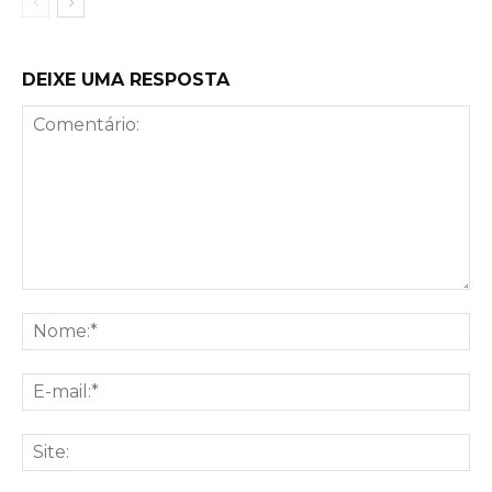
DEIXE UMA RESPOSTA
Comentário:
No
E-
mai
Sit