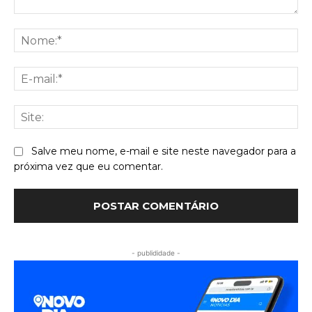
Comentário:
No
E-
mai
Sit
Salve meu nome, e-mail e site neste navegador para a
próxima vez que eu comentar.
- publididade -