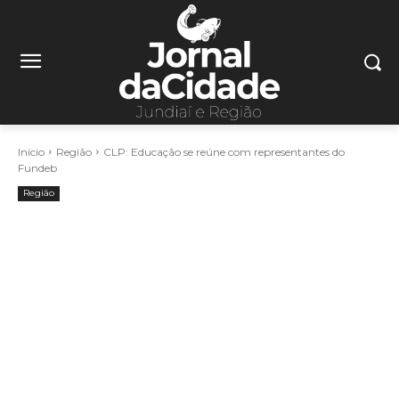
Início
Região
CLP: Educação se reúne com representantes do
Fundeb
Região