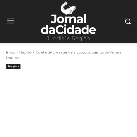
Início
Região
Coleta de Lixo atende a todos os bairros de Várzea
Paulista
Região