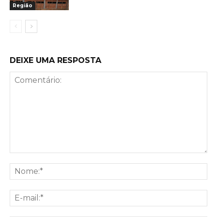
Região
DEIXE UMA RESPOSTA
Comentário:
No
E-
mai