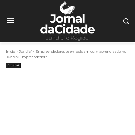
Início
Jundiaí
Empreendedores se empolgam com aprendizado no
Jundiaí Empreendedora
Jundiaí