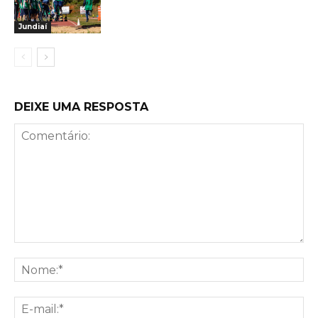
Jundiaí
DEIXE UMA RESPOSTA
Comentário:
No
E-