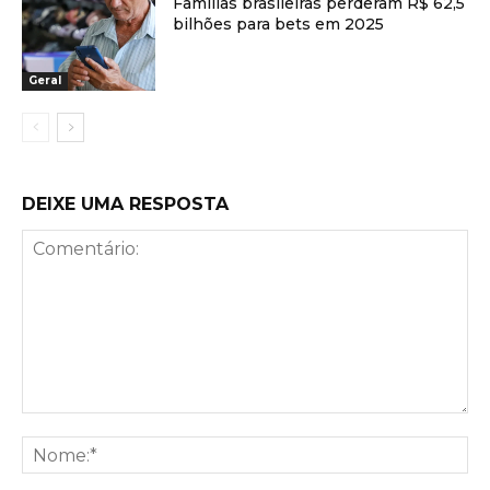
Famílias brasileiras perderam R$ 62,5
bilhões para bets em 2025
Geral
DEIXE UMA RESPOSTA
Comentário:
No