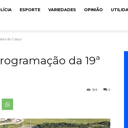
LÍCIA
ESPORTE
VARIEDADES
OPINIÃO
UTILID
esta do Caqui
 programação da 19ª
504
0