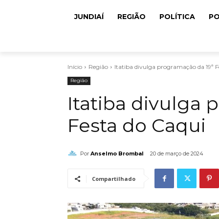
JUNDIAÍ
REGIÃO
POLÍTICA
PO
Início
Região
Itatiba divulga programação da 19ª F
Região
Itatiba divulga
Festa do Caqui
Por
Anselmo Brombal
20 de março de 2024
Compartilhado