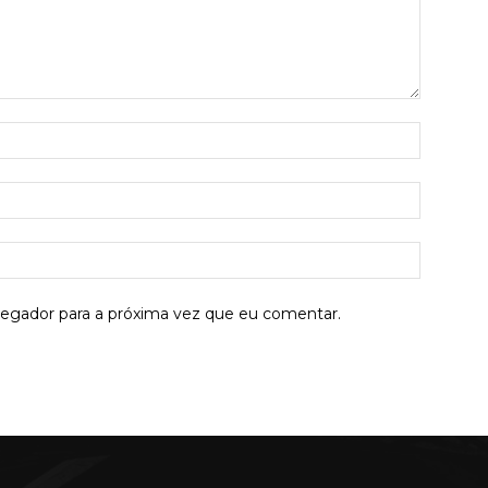
Nome:*
E-
mail:*
Site:
vegador para a próxima vez que eu comentar.