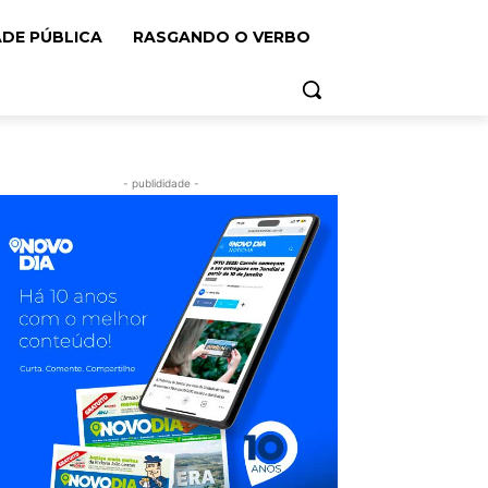
ADE PÚBLICA
RASGANDO O VERBO
- publididade -