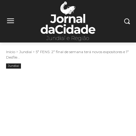
Início
Jundiaí
5ª FENS: 2º final de semana terá novos expositores e 1º
Desfile...
Jundiaí