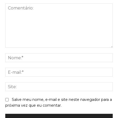
Comentário:
No
E-
mai
Sit
Salve meu nome, e-mail e site neste navegador para a
próxima vez que eu comentar.