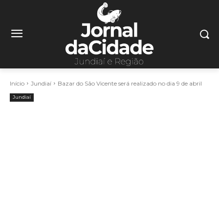
Início
Jundiaí
Bazar do São Vicente será realizado no dia 9 de abril
Jundiaí