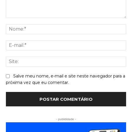
Comentário:
No
E-
mai
Sit
Salve meu nome, e-mail e site neste navegador para a
próxima vez que eu comentar.
- publididade -