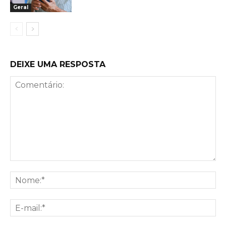
Geral
DEIXE UMA RESPOSTA
Comentário:
No
E-
mai