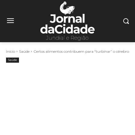
Início
Saúde
Certos alimentos contribuem para “turbinar” o cérebro
Saúde