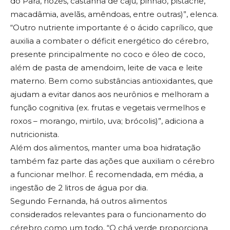
do Pará, nozes, castanha de caju, pinhão, pistache,
macadâmia, avelãs, amêndoas, entre outras)”, elenca.
“Outro nutriente importante é o ácido caprílico, que
auxilia a combater o déficit energético do cérebro,
presente principalmente no coco e óleo de coco,
além de pasta de amendoim, leite de vaca e leite
materno. Bem como substâncias antioxidantes, que
ajudam a evitar danos aos neurônios e melhoram a
função cognitiva (ex. frutas e vegetais vermelhos e
roxos – morango, mirtilo, uva; brócolis)”, adiciona a
nutricionista.
Além dos alimentos, manter uma boa hidratação
também faz parte das ações que auxiliam o cérebro
a funcionar melhor. É recomendada, em média, a
ingestão de 2 litros de água por dia.
Segundo Fernanda, há outros alimentos
considerados relevantes para o funcionamento do
cérebro como um todo. “O chá verde proporciona