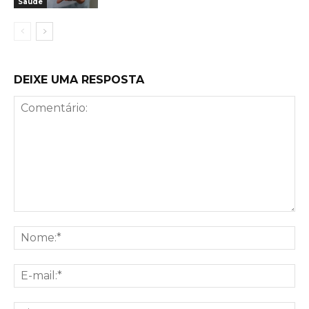
Saúde
DEIXE UMA RESPOSTA
Comentário:
No
E-
mai
Sit