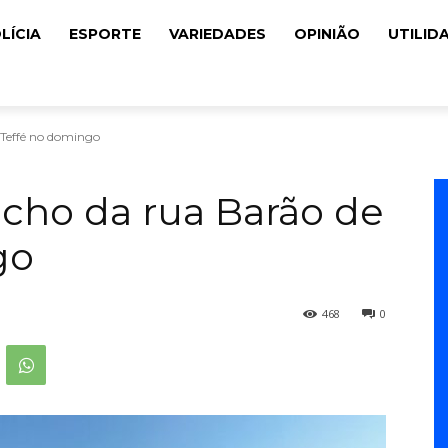
LÍCIA
ESPORTE
VARIEDADES
OPINIÃO
UTILID
 Teffé no domingo
echo da rua Barão de
go
468
0