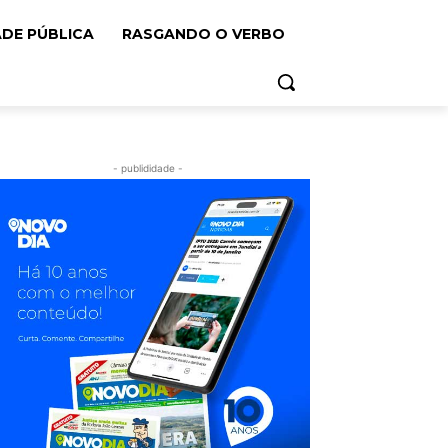
ADE PÚBLICA
RASGANDO O VERBO
- publididade -