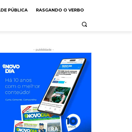
ADE PÚBLICA
RASGANDO O VERBO
- publididade -