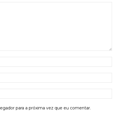
Nome:*
E-
mail:*
Site:
vegador para a próxima vez que eu comentar.