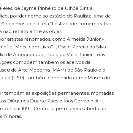
e eles, de Jayme Pinheiro de Ulhôa Cintra,
co, por dar nome ao estádio do Paulista, time de
eção da mostra é a tela “Festividade comemorativa
 não retrato entre as obras.
 por artistas renomados, como Almeida Júnior –
umo” e “Moça com Livro” -, Oscar Pereira da Silva –
lio de Albuquerque, Paulo do Valle Júnior, Tony
roduções compõem também os acervos da
Museu de Arte Moderna (MAM) de São Paulo e o
o Paulo (USP), também conhecido como Museu do
erir também as exposições permanentes, montadas
tas Diógenes Duarte Paes e Inos Corradin. A
de Jundiaí 109 – Centro, e permanece aberta de
s 17 horas.