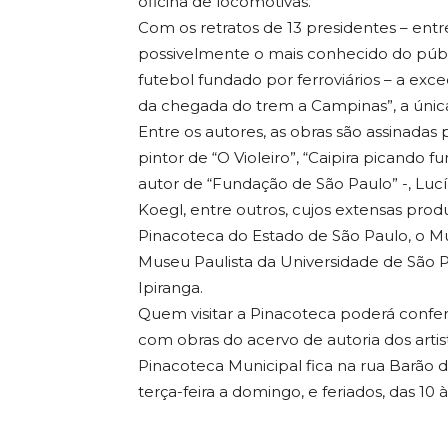
oficina de locomotivas.
Com os retratos de 13 presidentes – entr
possivelmente o mais conhecido do públi
futebol fundado por ferroviários – a exc
da chegada do trem a Campinas”, a única
Entre os autores, as obras são assinadas
pintor de “O Violeiro”, “Caipira picando f
autor de “Fundação de São Paulo” -, Lucí
Koegl, entre outros, cujos extensas p
Pinacoteca do Estado de São Paulo, o 
Museu Paulista da Universidade de Sã
Ipiranga.
Quem visitar a Pinacoteca poderá conf
com obras do acervo de autoria dos artis
Pinacoteca Municipal fica na rua Barão 
terça-feira a domingo, e feriados, das 10 à