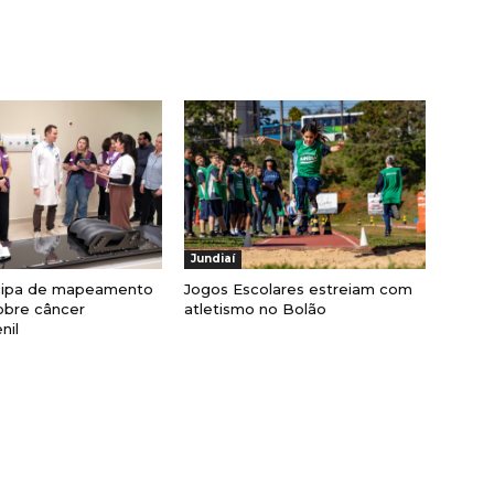
Jundiaí
cipa de mapeamento
Jogos Escolares estreiam com
obre câncer
atletismo no Bolão
nil