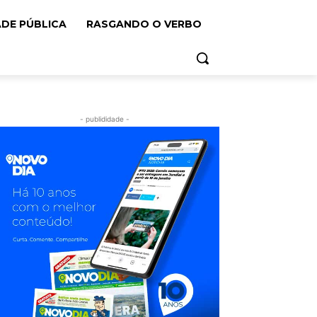
ADE PÚBLICA
RASGANDO O VERBO
- publididade -