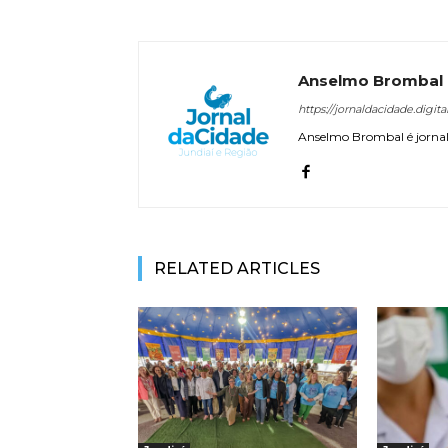
Anselmo Brombal
https://jornaldacidade.digita
Anselmo Brombal é jornali
RELATED ARTICLES