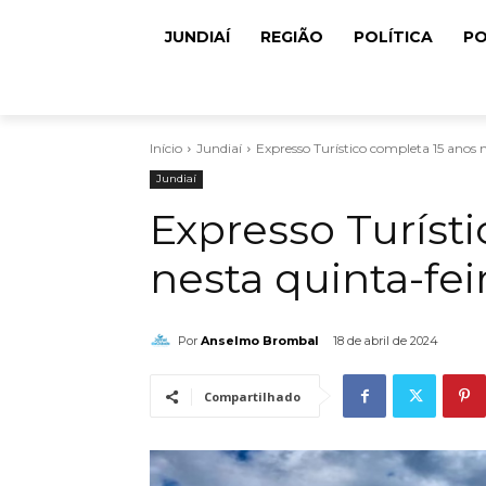
JUNDIAÍ
REGIÃO
POLÍTICA
PO
Início
Jundiaí
Expresso Turístico completa 15 anos n
Jundiaí
Expresso Turíst
nesta quinta-fei
Por
Anselmo Brombal
18 de abril de 2024
Compartilhado