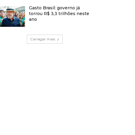
Gasto Brasil: governo já
torrou R$ 3,3 trilhões neste
ano
Carregar mais