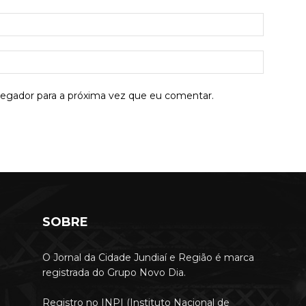
E-
mail:*
Site:
vegador para a próxima vez que eu comentar.
SOBRE
O Jornal da Cidade Jundiaí e Região é marca
registrada do Grupo Novo Dia.
Registro no INPI (Instituto Nacional de