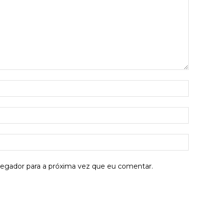
Nome:*
E-
mail:*
Site:
vegador para a próxima vez que eu comentar.