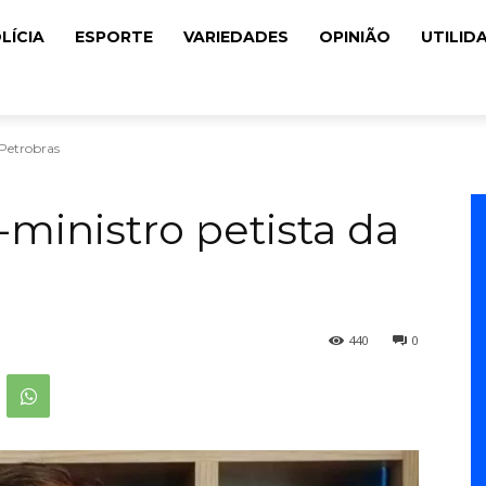
LÍCIA
ESPORTE
VARIEDADES
OPINIÃO
UTILID
 Petrobras
x-ministro petista da
440
0