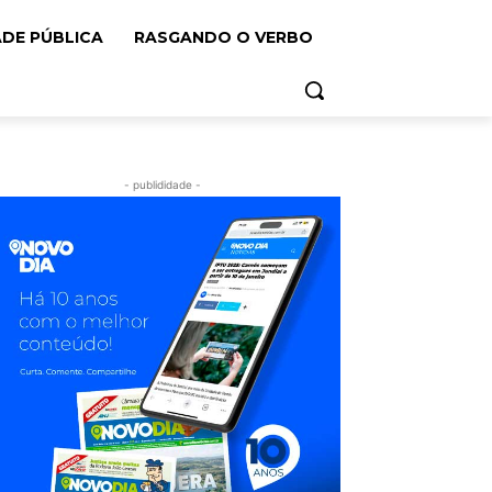
ADE PÚBLICA
RASGANDO O VERBO
- publididade -