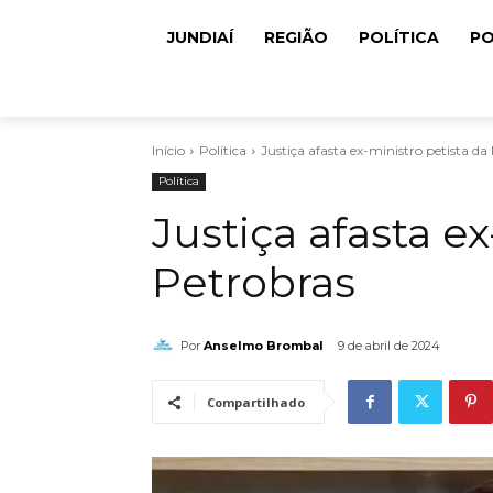
JUNDIAÍ
REGIÃO
POLÍTICA
PO
Início
Política
Justiça afasta ex-ministro petista da
Política
Justiça afasta e
Petrobras
Por
Anselmo Brombal
9 de abril de 2024
Compartilhado