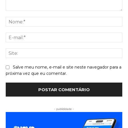
Comentário:
No
E-
mai
Sit
Salve meu nome, e-mail e site neste navegador para a
próxima vez que eu comentar.
- publididade -