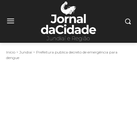
Início
Jundiaí
Prefeitura publica decreto de emergência para
dengue