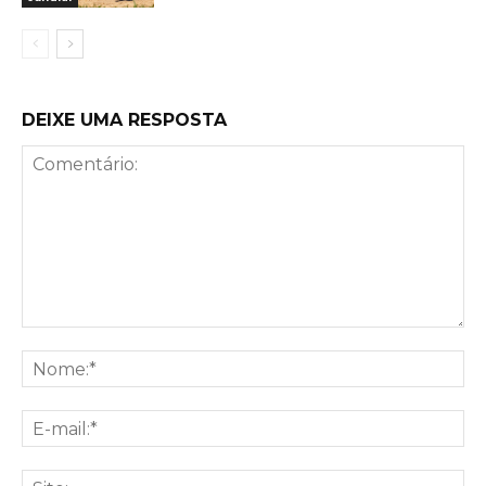
DEIXE UMA RESPOSTA
Comentário:
No
E-
mai
Sit