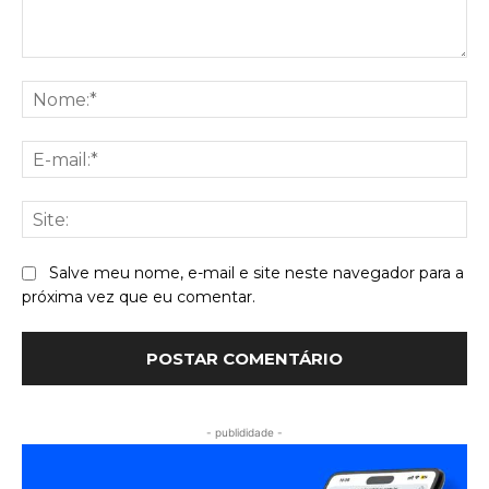
Comentário:
No
E-
mai
Sit
Salve meu nome, e-mail e site neste navegador para a
próxima vez que eu comentar.
- publididade -