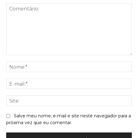
Comentário:
No
E-
mai
Sit
Salve meu nome, e-mail e site neste navegador para a
próxima vez que eu comentar.