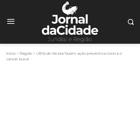
Início
Região
UBSs de Várzea fazem ação preventiva contra o
câncer bucal