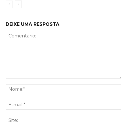
DEIXE UMA RESPOSTA
Comentário:
No
E-
mai
Sit