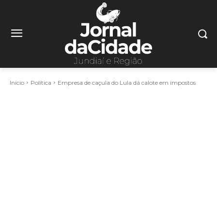
Início
Política
Empresa de caçula do Lula dá calote em impostos