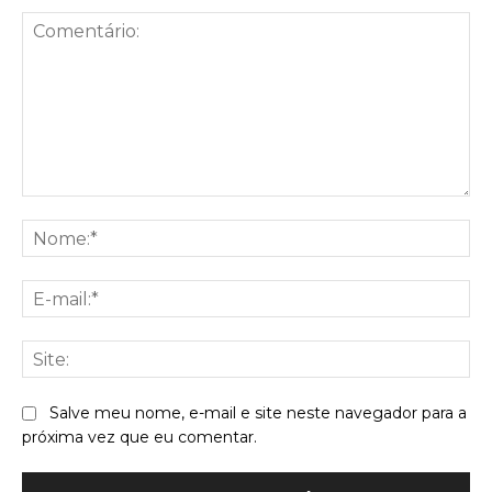
Comentário:
No
E-
mai
Sit
Salve meu nome, e-mail e site neste navegador para a
próxima vez que eu comentar.