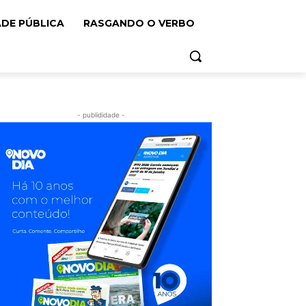
ADE PÚBLICA
RASGANDO O VERBO
- publididade -