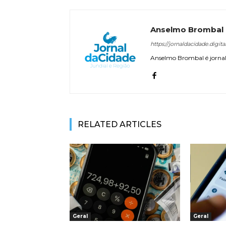
Anselmo Brombal
https://jornaldacidade.digita
Anselmo Brombal é jornali
RELATED ARTICLES
Geral
Geral