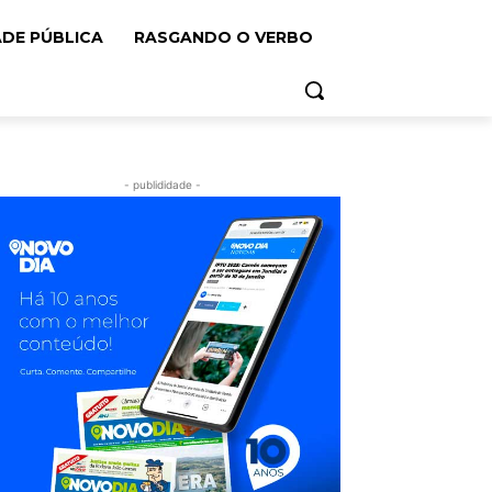
ADE PÚBLICA
RASGANDO O VERBO
- publididade -