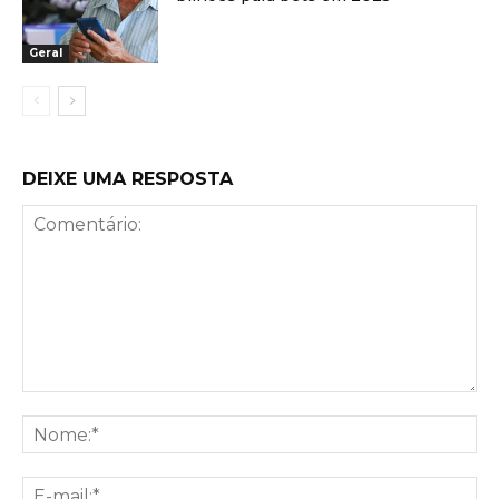
Geral
DEIXE UMA RESPOSTA
Comentário:
No
E-