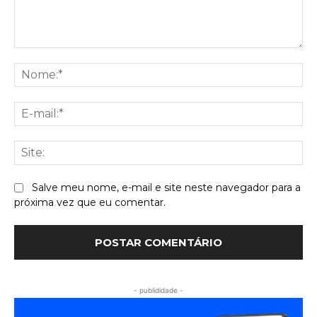
Comentário:
No
E-
mai
Sit
Salve meu nome, e-mail e site neste navegador para a
próxima vez que eu comentar.
- publididade -