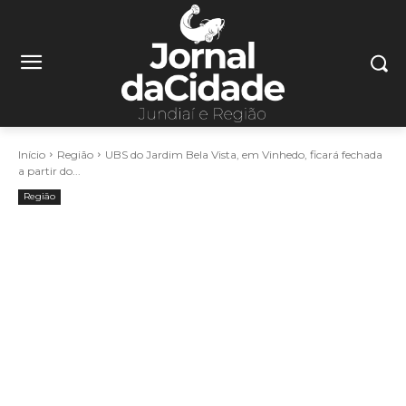
Início
Região
UBS do Jardim Bela Vista, em Vinhedo, ficará fechada
a partir do...
Região