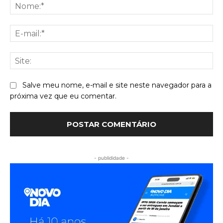
No
E-
mai
Sit
Salve meu nome, e-mail e site neste navegador para a
próxima vez que eu comentar.
- publididade -