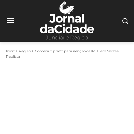
Início
Região
Começa o prazo para isenção de IPTU em Várzea
Paulista