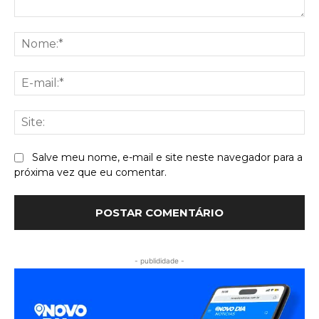
Comentário:
No
E-
mai
Sit
Salve meu nome, e-mail e site neste navegador para a
próxima vez que eu comentar.
- publididade -