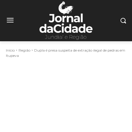
Início
Região
Dupla é presa suspeita de extração ilegal de pedras em
Itupeva