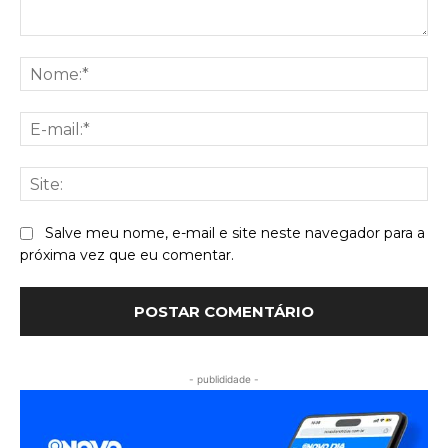
Comentário:
No
E-
mai
Sit
Salve meu nome, e-mail e site neste navegador para a
próxima vez que eu comentar.
- publididade -