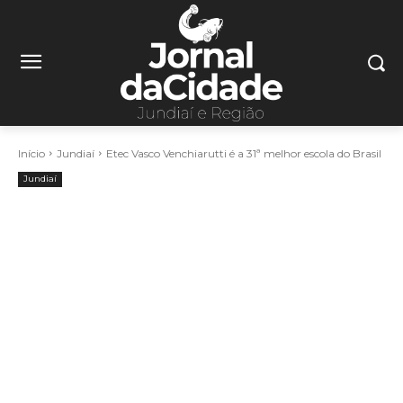
Início
Jundiaí
Etec Vasco Venchiarutti é a 31ª melhor escola do Brasil
Jundiaí