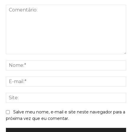
Comentário:
No
E-
mai
Sit
Salve meu nome, e-mail e site neste navegador para a
próxima vez que eu comentar.