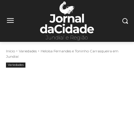
Início
Variedades
Heloísa Fernandes e Toninho Carrasqueira em
Jundiaí
Variedades