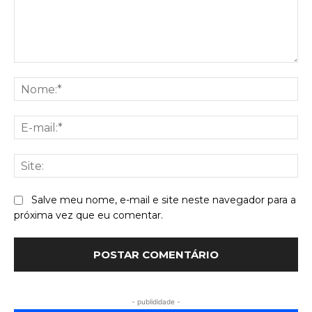
Comentário:
No
E-
mai
Sit
Salve meu nome, e-mail e site neste navegador para a
próxima vez que eu comentar.
- publididade -