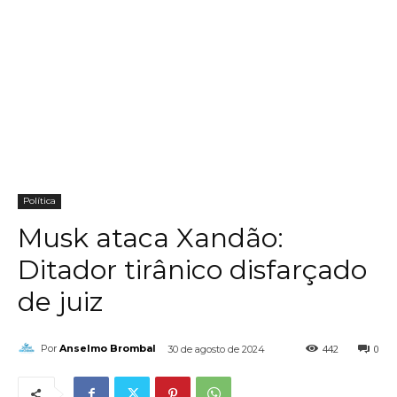
Política
Musk ataca Xandão:
Ditador tirânico disfarçado
de juiz
442
0
Por
Anselmo Brombal
30 de agosto de 2024