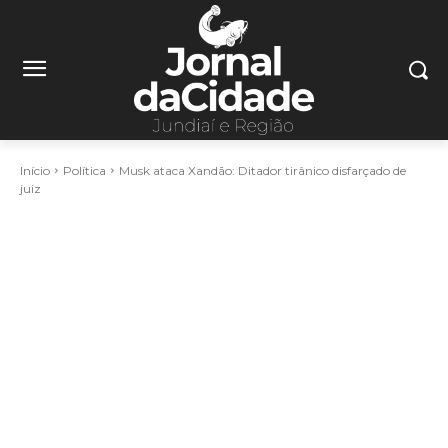
Início
Política
Musk ataca Xandão: Ditador tirânico disfarçado de
juiz