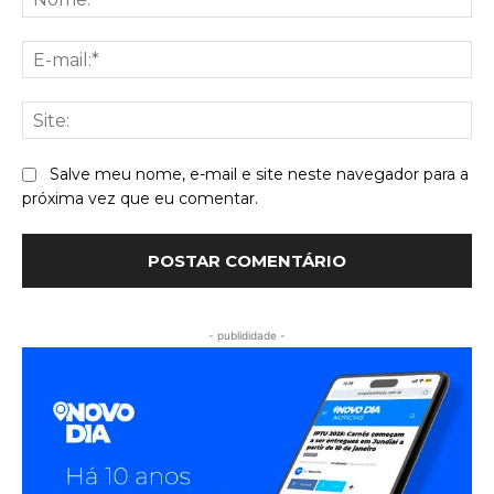
E-
mai
Sit
Salve meu nome, e-mail e site neste navegador para a
próxima vez que eu comentar.
- publididade -