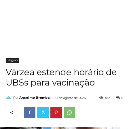
Região
Várzea estende horário de
UBSs para vacinação
482
0
Por
Anselmo Brombal
23 de agosto de 2024