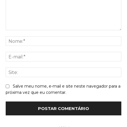
Comentário:
No
E-
mai
Sit
Salve meu nome, e-mail e site neste navegador para a
próxima vez que eu comentar.