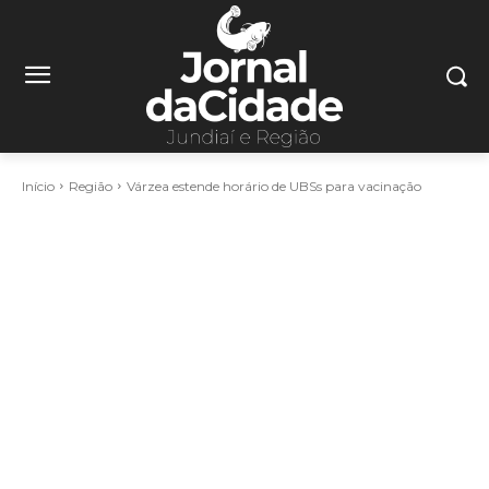
Início
Região
Várzea estende horário de UBSs para vacinação