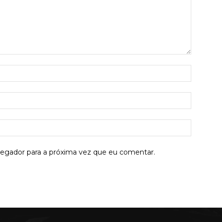
Nome:*
E-
mail:*
Site:
vegador para a próxima vez que eu comentar.