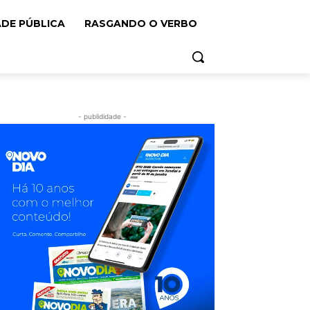
ADE PÚBLICA
RASGANDO O VERBO
- publididade -