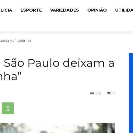
LÍCIA
ESPORTE
VARIEDADES
OPINIÃO
UTILID
adeia na "saidinha"
e São Paulo deixam a
nha”
565
0