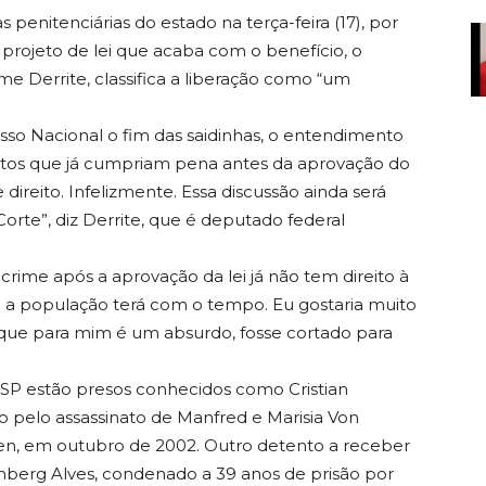
 penitenciárias do estado na terça-feira (17), por
 projeto de lei que acaba com o benefício, o
me Derrite, classifica a liberação como “um
o Nacional o fim das saidinhas, o entendimento
tentos que já cumpriam pena antes da aprovação do
 direito. Infelizmente. Essa discussão ainda será
orte”, diz Derrite, que é deputado federal
ime após a aprovação da lei já não tem direito à
 a população terá com o tempo. Eu gostaria muito
 que para mim é um absurdo, fosse cortado para
JSP estão presos conhecidos como Cristian
o pelo assassinato de Manfred e Marisia Von
fen, em outubro de 2002. Outro detento a receber
mberg Alves, condenado a 39 anos de prisão por