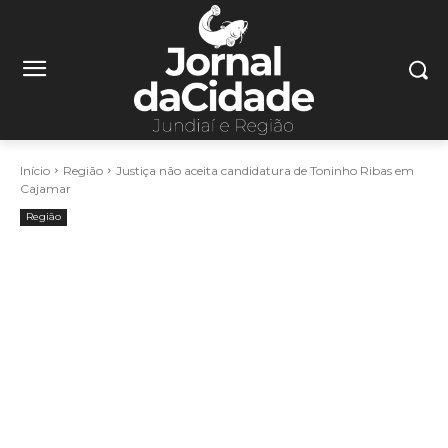
Início
Região
Justiça não aceita candidatura de Toninho Ribas em
Cajamar
Região