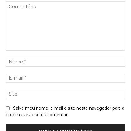
Comentário:
No
E-
mai
Sit
Salve meu nome, e-mail e site neste navegador para a
próxima vez que eu comentar.