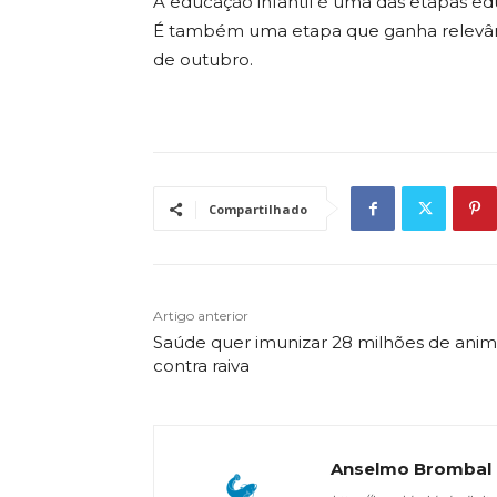
A educação infantil é uma das etapas ed
É também uma etapa que ganha relevânci
de outubro.
Compartilhado
Artigo anterior
Saúde quer imunizar 28 milhões de anim
contra raiva
Anselmo Brombal