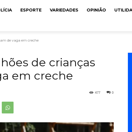
LÍCIA
ESPORTE
VARIEDADES
OPINIÃO
UTILID
cisam de vaga em creche
ilhões de crianças
ga em creche
477
0