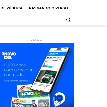
ADE PÚBLICA
RASGANDO O VERBO
- publididade -