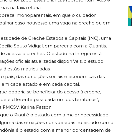
iras na faixa etária.
pobreza, monoparentais, em que o cuidador
abalhar caso houvesse uma vaga na creche ou em
ssidade de Creche Estados e Capitais (INC), uma
cilia Souto Vidigal, em parceria com a Quantis,
de acesso a creches. O estudo na íntegra está
mações oficiais atualizadas disponíveis, o estudo
 já estão matriculadas.
 país, das condições sociais e econômicas das
do em cada estado e em cada capital.
que poderia se beneficiar do acesso à creche,
 é diferente para cada um dos territórios”,
da FMCSV, Karina Fasson.
 que o Piauí é o estado com a maior necessidade
alguma das situações consideradas no estudo como
á Rondônia é o estado com a menor porcentagem de