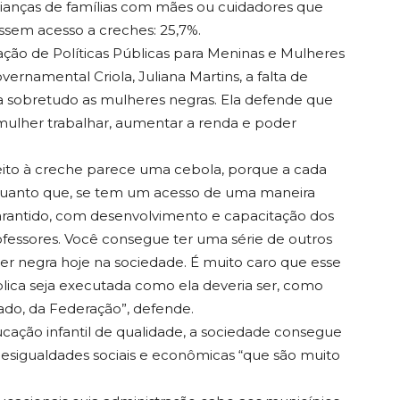
rianças de famílias com mães ou cuidadores que
ssem acesso a creches: 25,7%.
ção de Políticas Públicas para Meninas e Mulheres
ernamental Criola, Juliana Martins, a falta de
ta sobretudo as mulheres negras. Ela defende que
a mulher trabalhar, aumentar a renda e poder
eito à creche parece uma cebola, porque a cada
 quanto que, se tem um acesso de uma maneira
garantido, com desenvolvimento e capacitação dos
professores. Você consegue ter uma série de outros
er negra hoje na sociedade. É muito caro que esse
ública seja executada como ela deveria ser, como
ado, da Federação”, defende.
cação infantil de qualidade, a sociedade consegue
esigualdades sociais e econômicas “que são muito