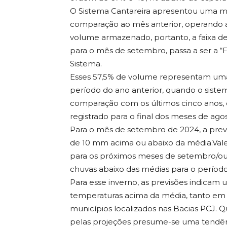
O Sistema Cantareira apresentou uma ma
comparação ao mês anterior, operando 
volume armazenado, portanto, a faixa de
para o mês de setembro, passa a ser a “F
Sistema.
Esses 57,5% de volume representam u
período do ano anterior, quando o sist
comparação com os últimos cinco anos, 
registrado para o final dos meses de agos
Para o mês de setembro de 2024, a pre
de 10 mm acima ou abaixo da média.Vale 
para os próximos meses de setembro/ou
chuvas abaixo das médias para o período
Para esse inverno, as previsões indicam 
temperaturas acima da média, tanto em g
municípios localizados nas Bacias PCJ. Q
pelas projeções presume-se uma tendên