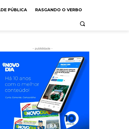
ADE PÚBLICA
RASGANDO O VERBO
- publididade -