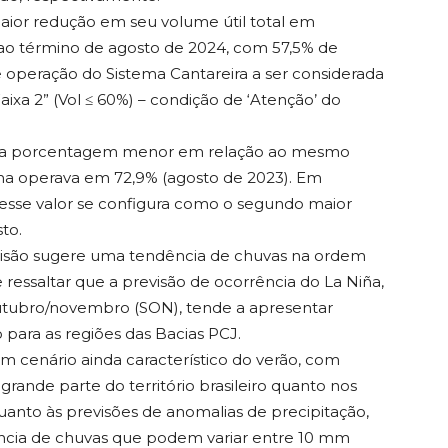
ior redução em seu volume útil total em
ao término de agosto de 2024, com 57,5% de
 operação do Sistema Cantareira a ser considerada
aixa 2” (Vol ≤ 60%) – condição de ‘Atenção’ do
ma porcentagem menor em relação ao mesmo
ema operava em 72,9% (agosto de 2023). Em
esse valor se configura como o segundo maior
to.
visão sugere uma tendência de chuvas na ordem
ressaltar que a previsão de ocorrência do La Niña,
tubro/novembro (SON), tende a apresentar
 para as regiões das Bacias PCJ.
um cenário ainda característico do verão, com
rande parte do território brasileiro quanto nos
uanto às previsões de anomalias de precipitação,
cia de chuvas que podem variar entre 10 mm