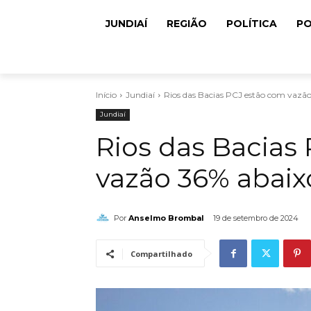
JUNDIAÍ
REGIÃO
POLÍTICA
PO
Início
Jundiaí
Rios das Bacias PCJ estão com vazã
Jundiaí
Rios das Bacias
vazão 36% abai
Por
Anselmo Brombal
19 de setembro de 2024
Compartilhado