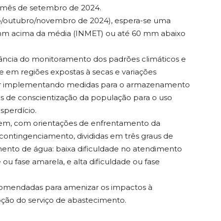
 mês de setembro de 2024.
o/outubro/novembro de 2024), espera-se uma
 mm acima da média (INMET) ou até 60 mm abaixo
ância do monitoramento dos padrões climáticos e
e em regiões expostas à secas e variações
uar implementando medidas para o armazenamento
ivas de conscientização da população para o uso
sperdício.
em, com orientações de enfrentamento da
contingenciamento, divididas em três graus de
mento de água: baixa dificuldade no atendimento
ou fase amarela, e alta dificuldade ou fase
omendadas para amenizar os impactos à
pção do serviço de abastecimento.