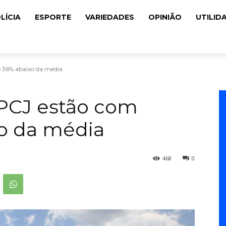
LÍCIA
ESPORTE
VARIEDADES
OPINIÃO
UTILID
o 36% abaixo da média
 PCJ estão com
xo da média
468
0